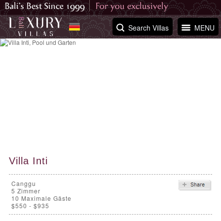
Search Villas
MENU
Villa Inti
Canggu
5
Zimmer
10 Maximale Gäste
$550 - $935