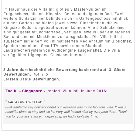
Im Haupthaus der Villa Inti gibt es 3 Master-Suiten im
Erdgeschoss, alle mit Kingsize-Betten und eigenem Bad. Zwei
weitere Schlafzimmer befinden sich im Gartengeschoss mit Blick
auf den Garten und bieten jeweils zwei Einzelbetten, die zu
Kingsize-Betten umgebaut werden können. Alle 5 Schlafzimmer
sind gut gestaltet, komfortabel, verfügen jeweils über ein eigenes
Bad und sind mit Moskitonetzen ausgestattet. Die Villa Inti ist
außerdem mit einem voll klimatisierten Medienraum mit Bibliothek,
Spielen und einem Smart-TV sowie einem Bluetooth-
Lautsprechersystem von Audioengine ausgestattet. Die Villa
verfügt über Highspeed-Glasfaser-Internet.
3 Jahre durchschnittliche Bewertung basierend auf
3
Gäste
Bewertungen:
4.4
/
5
Letzten Gäste Bewertungen:
Zoe K. - Singapore -
rented
Villa Inti
in June 2016:
"
"
HAD A FANTASTIC TIME
Just wanted to say how wonderful our weekend was in the fabulous villa. It was a
beautiful place to stay and we felt very well looked after by everyone there. Thank
you for your assistance in organizing, we had a fantastic time.