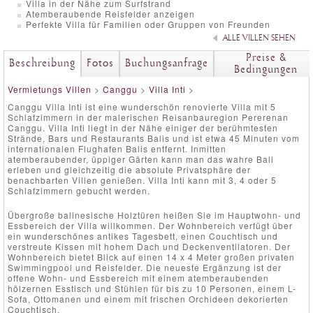
Villa in der Nähe zum Surfstrand
Atemberaubende Reisfelder anzeigen
Perfekte Villa für Familien oder Gruppen von Freunden
ALLE VILLEN SEHEN
Preise &
Beschreibung
Fotos
Buchungsanfrage
Bedingungen
Vermietungs Villen
>
Canggu
>
Villa Inti
>
Canggu Villa Inti ist eine wunderschön renovierte Villa mit 5
Schlafzimmern in der malerischen Reisanbauregion Pererenan
Canggu. Villa Inti liegt in der Nähe einiger der berühmtesten
Strände, Bars und Restaurants Balis und ist etwa 45 Minuten vom
internationalen Flughafen Balis entfernt. Inmitten
atemberaubender, üppiger Gärten kann man das wahre Bali
erleben und gleichzeitig die absolute Privatsphäre der
benachbarten Villen genießen. Villa Inti kann mit 3, 4 oder 5
Schlafzimmern gebucht werden.
Übergroße balinesische Holztüren heißen Sie im Hauptwohn- und
Essbereich der Villa willkommen. Der Wohnbereich verfügt über
ein wunderschönes antikes Tagesbett, einen Couchtisch und
verstreute Kissen mit hohem Dach und Deckenventilatoren. Der
Wohnbereich bietet Blick auf einen 14 x 4 Meter großen privaten
Swimmingpool und Reisfelder. Die neueste Ergänzung ist der
offene Wohn- und Essbereich mit einem atemberaubenden
hölzernen Esstisch und Stühlen für bis zu 10 Personen, einem L-
Sofa, Ottomanen und einem mit frischen Orchideen dekorierten
Couchtisch.