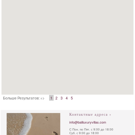
Больше Результатов: =>
1
2
3
4
5
Контактные адреса »
info@baliluxuryvillas.com
С Пон. по Пят. с 9:00 до 18:00
Суб. с 9:00 до 18:00