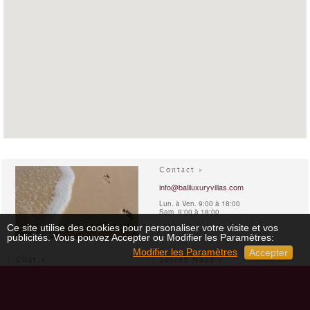
Contact »
info@baliluxuryvillas.com
Lun. à Ven. 9:00 à 18:00
Sam. 9:00 à 18:00
Ce site utilise des cookies pour personaliser votre visite et vos
publicités. Vous pouvez Accepter ou Modifier les Paramètres:
Modifier les Paramètres
Accepter
Chat »
Suivez Nous »
skype:
baliluxuryvillas
Facebook
Heure locale à Londres (GB)
06-Aug-2026 21:02
Instagram