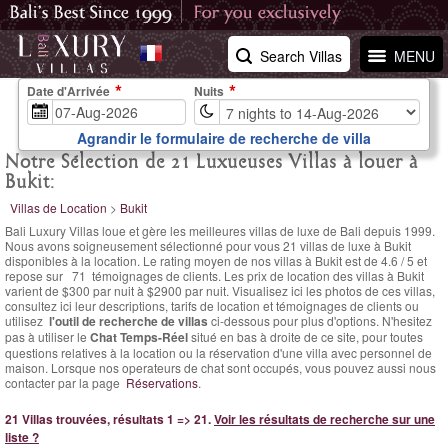
Search Villas
MENU
Date d'Arrivée
Nuits
Agrandir le formulaire de recherche de villa
Notre Sélection de 21 Luxueuses Villas à louer à
Bukit:
Villas de Location
>
Bukit
Bali Luxury Villas loue et gère les meilleures villas de luxe de Bali depuis 1999.
Nous avons soigneusement sélectionné pour vous 21 villas de luxe à Bukit
disponibles à la location. Le
rating moyen de nos villas à Bukit est de
4.6
/
5
et
repose sur
71
témoignages de clients.
Les prix de location des villas à Bukit
varient
de $300 par nuit
à $2900 par nuit. Visualisez ici les photos de ces villas,
consultez ici leur descriptions, tarifs de location et témoignages de clients ou
utilisez
l'outil de recherche de villas
ci-dessous pour plus d'options. N'hesitez
pas à utiliser le
Chat Temps-Réel
situé en bas à droite de ce site, pour toutes
questions relatives à la location ou la réservation d'une villa avec personnel de
maison. Lorsque nos operateurs de chat sont occupés, vous pouvez aussi nous
contacter par la page
Réservations
.
21 Villas trouvées, résultats 1 => 21.
Voir les résultats de recherche sur une
liste ?