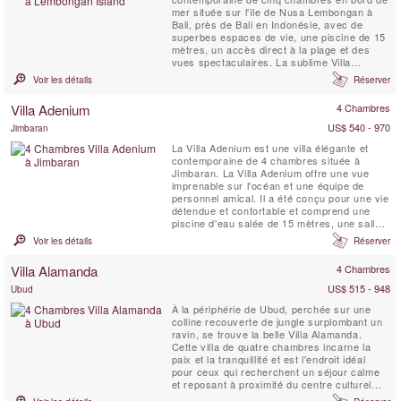
mer située sur l'île de Nusa Lembongan à
Bali, près de Bali en Indonésie, avec de
superbes espaces de vie, une piscine de 15
mètres, un accès direct à la plage et des
vues spectaculaires. La sublime Villa
Seascape éblouit sur un croissant de sable
Voir les détails
Réserver
blanc blanchi à Nusa Lembongan, une petite
île située à seulement une demi-heure de
Villa Adenium
4 Chambres
bateau de Sanur. Un superbe espace de vie
intérieur et ...
US$ 540 - 970
Jimbaran
La Villa Adenium est une villa élégante et
contemporaine de 4 chambres située à
Jimbaran. La Villa Adenium offre une vue
imprenable sur l'océan et une équipe de
personnel amical. Il a été conçu pour une vie
détendue et confortable et comprend une
piscine d'eau salée de 15 mètres, une salle
de jeux avec table de ping-pong et billard, un
Voir les détails
Réserver
gymnase et une salle de massage. La Villa
Adenium est le lieu de vacances idéal pour
Villa Alamanda
4 Chambres
les familles énergiques et les groupes
d'amis.
US$ 515 - 948
Ubud
À la périphérie de Ubud, perchée sur une
colline recouverte de jungle surplombant un
ravin, se trouve la belle Villa Alamanda.
Cette villa de quatre chambres incarne la
paix et la tranquillité et est l'endroit idéal
pour ceux qui recherchent un séjour calme
et reposant à proximité du centre culturel
exotique de Bali. Soigneusement conçue