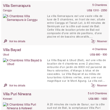
Villa Semarapura
5 Chambres
US$ 1310 - 2350
Canggu
La villa Semarapura est une vaste villa de
luxe de 5 chambres, en front de mer, située
entre Canggu et Tanah Lot, à 40 minutes de
Seminyak sur la côte sud-ouest de Bali.
Cette Villa de location privée de Bali est
composée d'une série de pavillons, d’une
piscine et de bassins décoratifs,
tranquillement répartis tout du long sur une
Voir les détails
Réserver
étendue vallonnée de pelouses de 5000
mètres carrés.
Villa Bayad
4 Chambres
US$ 680 - 930
Ubud
La Villa Bayad à Ubud (Bali), est une villa de
location de 4 chambres avec 2 piscines,
entourée d'un jardin de 8000 m2 parsemé de
fleurs odorantes, d'étangs à lotus et de
cascades. La Villa Bayad et au milieu de
luxuriantes rizières vertes, avec une vue
magnifique sur le Mont Agung. La villa est
située à 15 minutes au nord du centre
Voir les détails
Réserver
d'Ubud.
Villa Puri Nirwana
5 à 6 Chambres
US$ 880 - 1600
Ketewel
À 20 minutes de route de Sanur, sur la côte
sud-est de Bali, la somptueuse Villa Puri