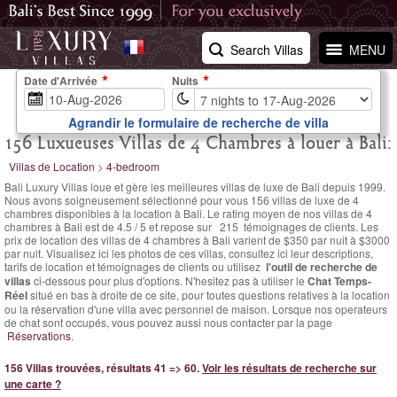
Search Villas
MENU
Date d'Arrivée
Nuits
Agrandir le formulaire de recherche de villa
156 Luxueuses Villas de 4 Chambres à louer à Bali:
Villas de Location
>
4-bedroom
Bali Luxury Villas loue et gère les meilleures villas de luxe de Bali depuis 1999.
Nous avons soigneusement sélectionné pour vous 156 villas de luxe de 4
chambres disponibles à la location à Bali. Le
rating moyen de nos villas de 4
chambres à Bali est de
4.5
/
5
et repose sur
215
témoignages de clients.
Les
prix de location des villas de 4 chambres à Bali varient
de $350 par nuit
à $3000
par nuit. Visualisez ici les photos de ces villas, consultez ici leur descriptions,
tarifs de location et témoignages de clients ou utilisez
l'outil de recherche de
villas
ci-dessous pour plus d'options. N'hesitez pas à utiliser le
Chat Temps-
Réel
situé en bas à droite de ce site, pour toutes questions relatives à la location
ou la réservation d'une villa avec personnel de maison. Lorsque nos operateurs
de chat sont occupés, vous pouvez aussi nous contacter par la page
Réservations
.
156 Villas trouvées, résultats 41 => 60.
Voir les résultats de recherche sur
une carte ?