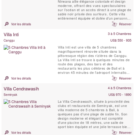
Nirwana allie élégance coloniale et design
moderne, offrant des vues spectaculaires
sur l’océan et un accès direct à une plage de
sable noir prisée des surfeurs. Cette villa
entièrement équipée et dotée d’un personnel
professionnel peut accueillir confortablement
Voir les détails
Réserver
jusqu’à 20 personnes dans six grandes
suites. Avec ses nombreux espaces de vie,
Villa Inti
3 à 5 Chambres
sa salle multimédia, ses pavillons ...
US$ 550 - 935
Canggu
Villa Inti est une villa de 5 chambres
magnifiquement rénovée située dans la
pittoresque région des rizières de Canggu.
La Villa Inti se trouve à quelques minutes de
route des plages, des bars et des
restaurants les plus célèbres de Bali et à
environ 45 minutes de l'aéroport international
de Bali. Offrant des vues spectaculaires sur
Voir les détails
Réserver
les rizières en terrasses verdoyantes, elle
permet de découvrir le vrai Bali tout en
Villa Cendrawasih
4 à 5 Chambres
bénéficiant d'une intimité totale par rapport
aux ...
US$ 970 - 1890
Seminyak
La Villa Cendrawasih, située à proximité des
clubs et restaurants de Seminyak, est une
villa moderne de 5 chambres à Bali, à
quelques pas d’une plage de sable fin. Son
design moderne et élégant est complété
d'une piscine de 18 mètres, une salle de
sport bien équipée et une jolie terrasse bien
exposée,. Cendrawasih est parfaite aussi
Voir les détails
Réserver