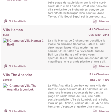
belle plage de sable blanc sur la côte nord-
ouest de l'île de Lombok. c'est une nouvelle
villa exclusive de 6 chambres conçue par
l'architecte britannique bien connue, Jane
Taylor. Villa Sepoi Sepoi est à une courte
distance de vol de Bali, Perth et Singapour.
Voir les détails
Réserver
Villa Hamsa
4 à 5 Chambres
US$ 1350 - 2848
Bukit
La villa Hamsa de 5 chambres constitue la
moitié du domaine Sohamsa Estate à Bukit;
deux magnifiques villas modernes au
sommet d'une falaise à l'extrémité sud de
Bali. La villa Hamsa offre des vues
spectaculaires sur l'océan, un espace de vie
magnifique, une grande piscine et une salle
de massage. Entièrement dotée en
Voir les détails
Réserver
personnel, comprenant un chef qualifié et un
chauffeur avec une voiture 7 places, la Villa
Villa The Anandita
3 à 4 Chambres
Hamsa est parfaite pour les clients
recherchant des vacances en ...
US$ 710 - 1490
Lombok
La Villa Anandita à Lombok est une villa de
location spectaculaire de 4 chambres située
dans une immense cocoteraie bordant la
plage de sable blanc de Sira, une carte
postale parfaite. L'île de Lombok est la belle,
mais un peu timide, voisine de Bali. Avec des
hectares d'espace et quatre charmants
pavillons de chambres, la Villa Anandita est
Voir les détails
Réserver