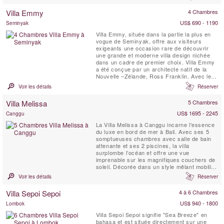
bien pour des vacances tranquilles en
famille, ou des groupes d'amis qui cherchent
Villa Emmy
4 Chambres
à s'amuser.
US$ 690 - 1190
Seminyak
Villa Emmy, située dans la partie la plus en
vogue de Seminyak, offre aux visiteurs
exigeants une occasion rare de découvrir
une grande et moderne villa design nichée
dans un cadre de premier choix. Villa Emmy
a été conçue par un architecte natif de la
Nouvelle –Zélande, Ross Franklin. Avec le
souci du détail, le propriétaire a créé une
Voir les détails
Réserver
villa de distinction, devenue une propriété
recherchée pour les voyageurs en quête de
Villa Melissa
5 Chambres
la meilleure destination de vacances.
Salon...
US$ 1695 - 2245
Canggu
La Villa Melissa à Canggu incarne l'essence
du luxe en bord de mer à Bali. Avec ses 5
somptueuses chambres avec salle de bain
attenante et ses 2 piscines, la villa
surplombe l’océan et offre une vue
imprenable sur les magnifiques couchers de
soleil. Décorée dans un style mêlant mobilier
balinais contemporain et antique, la Villa
Voir les détails
Réserver
Melissa dégage une ambiance moderne et
chaleureuse sur ses deux niveaux spacieux.
Villa Sepoi Sepoi
4 à 6 Chambres
Ici, vous vous sentirez comme chez vous –
si votre maison ...
US$ 940 - 1800
Lombok
Villa Sepoi Sepoi signifie "Sea Breeze" en
bahasa et est située directement sur une