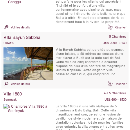
est parfaite pour les clients qui apprécient
l'intimité et le confort d'une villa
contemporaine avec piscine de luxe, mais
aussi aiment être près de la belle nature que
Bali a à offrir. Entourée de champs de riz et
directement face à la rivière, la propriété
offre une vue imprenable depuis le séjour.
Voir les détails
Réserver
Villa Bayuh Sabbha
5 Chambres
US$ 2690 - 3140
Uluwatu
Villa Bayuh Sabbha est perchée au sommet
d'une falaise, à 50 mètres au-dessus d'une
mer d'azur à Bukit sur la côte sud de Bali.
Cette Villa de cinq chambres à coucher
dispose de plus d'un hectare de magnifiques
jardins tropicaux Cette élégante villa
balinaise classique, qui comprend une
maison d'hôtes de deux chambres
autonome, est au complet et dispose
Voir les détails
Réserver
d'installations exceptionnelles, dont deux
piscines, un gymnase, un court de tennis et
Villa 1880
4 à 5 Chambres
une aire de jeux pour enfants....
US$ 690 - 1530
Seminyak
La Villa 1880 est une villa idyllique de 5
chambres à Batu Belig, Bali. Cette villa
magnifiquement conçue est une fusion de
pavillon de style moderne et de maison de
plantation coloniale. Idéale pour les familles
avec enfants, la villa propose 4 suites avec