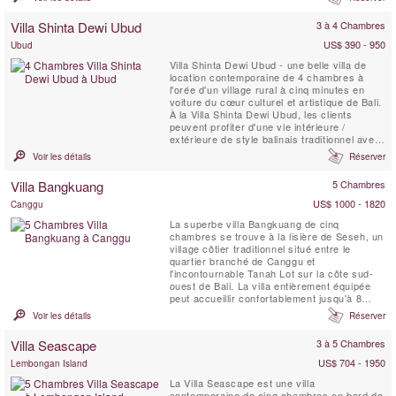
idéale pour les familles ou les groupes
d'amis à la recherche de vacances loin de
Villa Shinta Dewi Ubud
3 à 4 Chambres
tout dans un magnifique endroit insulaire
tropical ...
US$ 390 - 950
Ubud
Villa Shinta Dewi Ubud - une belle villa de
location contemporaine de 4 chambres à
l'orée d'un village rural à cinq minutes en
voiture du cœur culturel et artistique de Bali.
À la Villa Shinta Dewi Ubud, les clients
peuvent profiter d'une vie intérieure /
extérieure de style balinais traditionnel avec
tout le confort high-tech d'un hôtel cinq
Voir les détails
Réserver
étoiles.
Villa Bangkuang
5 Chambres
US$ 1000 - 1820
Canggu
La superbe villa Bangkuang de cinq
chambres se trouve à la lisière de Seseh, un
village côtier traditionnel situé entre le
quartier branché de Canggu et
l'incontournable Tanah Lot sur la côte sud-
ouest de Bali. La villa entièrement équipée
peut accueillir confortablement jusqu'à 8
adultes et 3 enfants dans cinq grandes
Voir les détails
Réserver
suites réparties dans deux pavillons au sein
de charmants jardins comprenant une
Villa Seascape
3 à 5 Chambres
piscine de 17 mètres, un étang de lotus, une
salle de sport, un ...
US$ 704 - 1950
Lembongan Island
La Villa Seascape est une villa
contemporaine de cinq chambres en bord de