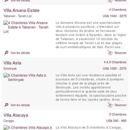
Voir les détails
Réserver
pour s'harmoniser avec l'environnement, la
villa allie architecture traditionnelle et
Villa Arsana Estate
4 Chambres
matériaux pour créer une oasis tropicale ...
US$ 1040 - 2275
Tabanan - Tanah Lot
Le domaine Arsana est une spectaculaire
villa à plusieurs pavillons, s'étendant sur
deux hectares de jardins en terrasses
bordant une rivière à Nyambu, dans la région
de Tabanan, à seulement 10 minutes du
célèbre temple de Tanah Lot et des plages
de surf emblématiques de Bali. Parmi ses
points forts figurent un cinéma privé, une
Voir les détails
Réserver
salle de jeux avec billard et baby-foot, une
piscine de 18 mètres avec une zone peu
Villa Asta
4 à 5 Chambres
profonde, un espace de fitness et de yoga,
un court de ...
US$ 1050 - 2370
Seminyak
La Villa Asta est une résidence paisible et
luxueuse de 5 chambres, située à quelques
minutes à pied de la plage près de
Seminyak. Les invités apprécieront
particulièrement la grande salle de jeux
entièrement équipée, la spectaculaire piscine
de forme libre et les vastes jardins. Avec
son ambiance raffinée, cette villa est idéale
Voir les détails
Réserver
pour les groupes d’amis ou les familles
exigeantes souhaitant découvrir le meilleur
Villa Atacaya
5 Chambres
de Bali. La Villa Asta est également un lieu ...
US$ 540 - 890
Canggu
La Villa Atacaya de 5 chambres à Canggu,