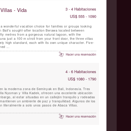
illas - Vida
3 - 4 Habitaciones
US$ 555 - 1090
 wonderful vacation choice for families or groups looking
n Bali's sought-after location Berawa located between
ty metres from a gorgeous natural lagoon, with the
a just a 100 m stroll from your front door, the three villas
ly high standard, each with its own unique character. Five-
ed ...
Hacer una reservación
4 - 6 Habitaciones
US$ 1080 - 1790
en la moderna zona de Seminyak en Bali, Indonesia. Tres
 Villa Nyoman y Villa Kadek, ofrecen una excelente ubicación
mbargo, al estar situadas en un callejón tranquilo y rodeadas
 mantienen un ambiente de paz y tranquilidad. Algunos de los
n literalmente a solo unos pasos de Abaca Villas.
Hacer una reservación