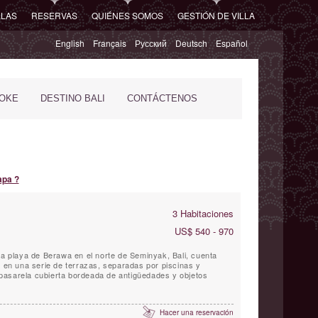
LLAS
RESERVAS
QUIÉNES SOMOS
GESTIÓN DE VILLA
English
Français
Русский
Deutsch
Español
POKE
DESTINO BALI
CONTÁCTENOS
apa ?
3 Habitaciones
US$ 540 - 970
la playa de Berawa en el norte de Seminyak, Bali, cuenta
s en una serie de terrazas, separadas por piscinas y
pasarela cubierta bordeada de antigüedades y objetos
Hacer una reservación