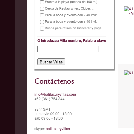
Frente a la playa (menos de 100 m.)
Cerca de Restaurantes, Clubes ...
Para la boda y evento con < 40 invit.
Para la boda y evento con > 40 invit.
Buena para retiros de bienestar y yoga
O Introduzca Villa nombre, Palabra clave
Contáctenos
info@baliluxuryvillas.com
+62 (361) 754 344
+8hr GMT
Lun a vie 09:00 - 18:00
sáb 09:00 - 18:00
skype:
baliluxuryvillas