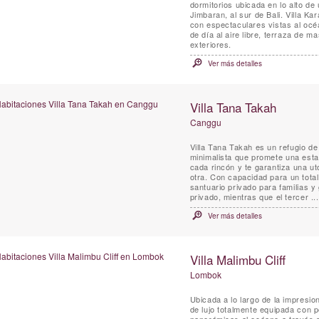
dormitorios ubicada en lo alto de
Jimbaran, al sur de Bali. Villa K
con espectaculares vistas al océa
de día al aire libre, terraza de 
exteriores.
Ver más detalles
Villa Tana Takah
Canggu
Villa Tana Takah es un refugio de
minimalista que promete una estan
cada rincón y te garantiza una u
otra. Con capacidad para un total
santuario privado para familias y
privado, mientras que el tercer ...
Ver más detalles
Villa Malimbu Cliff
Lombok
Ubicada a lo largo de la impresio
de lujo totalmente equipada con p
panorámicas al océano a través 