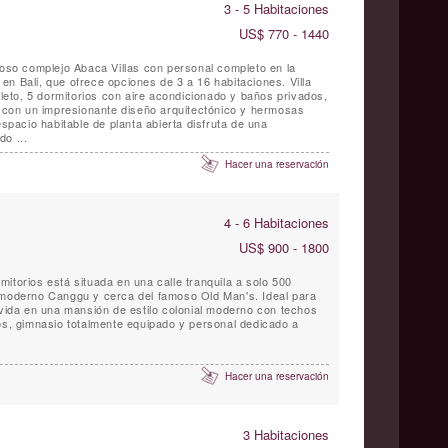
3 - 5 Habitaciones
US$ 770 - 1440
joso complejo Abaca Villas con personal completo en la
n Bali, que ofrece opciones de 3 a 16 habitaciones. Villa
to, 5 dormitorios con aire acondicionado y baños privados,
as con un impresionante diseño arquitectónico y hermosas
espacio habitable de planta abierta disfruta de una
o ...
Hacer una reservación
4 - 6 Habitaciones
US$ 900 - 1800
itorios está situada en una calle tranquila a solo 500
 moderno Canggu y cerca del famoso Old Man's. Ideal para
 vida en una mansión de estilo colonial moderno con techos
ros, gimnasio totalmente equipado y personal dedicado a
Hacer una reservación
3 Habitaciones