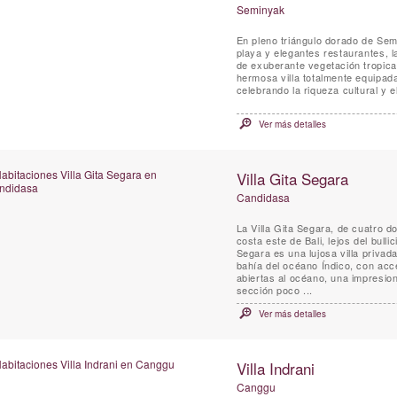
Seminyak
En pleno triángulo dorado de Sem
playa y elegantes restaurantes, l
de exuberante vegetación tropic
hermosa villa totalmente equipad
celebrando la riqueza cultural y e
Ver más detalles
Villa Gita Segara
Candidasa
La Villa Gita Segara, de cuatro do
costa este de Bali, lejos del bulli
Segara es una lujosa villa privada
bahía del océano Índico, con acc
abiertas al océano, una impresio
sección poco ...
Ver más detalles
Villa Indrani
Canggu