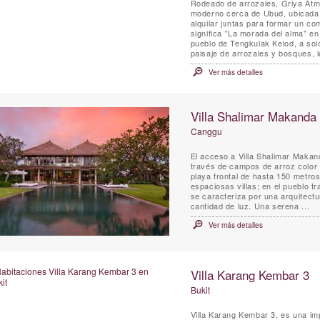
Rodeado de arrozales, Griya Atma
moderno cerca de Ubud, ubicada ju
alquilar juntas para formar un co
significa "La morada del alma" en
pueblo de Tengkulak Kelod, a solo diez 
paisaje de arrozales y bosques, lo
Ver más detalles
Villa Shalimar Makanda
Canggu
El acceso a Villa Shalimar Maka
través de campos de arroz color 
playa frontal de hasta 150 metros
espaciosas villas; en el pueblo t
se caracteriza por una arquitectu
cantidad de luz. Una serena ...
Ver más detalles
Villa Karang Kembar 3
Bukit
Villa Karang Kembar 3, es una im