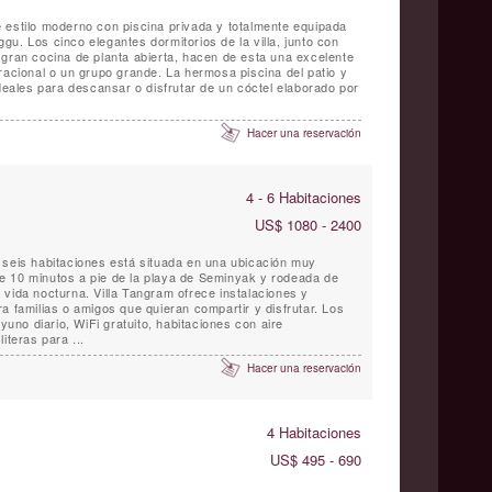
 de estilo moderno con piscina privada y totalmente equipada
u. Los cinco elegantes dormitorios de la villa, junto con
 gran cocina de planta abierta, hacen de esta una excelente
racional o un grupo grande. La hermosa piscina del patio y
ideales para descansar o disfrutar de un cóctel elaborado por
Hacer una reservación
4 - 6 Habitaciones
US$ 1080 - 2400
 seis habitaciones está situada en una ubicación muy
e 10 minutos a pie de la playa de Seminyak y rodeada de
 vida nocturna. Villa Tangram ofrece instalaciones y
a familias o amigos que quieran compartir y disfrutar. Los
ayuno diario, WiFi gratuito, habitaciones con aire
iteras para ...
Hacer una reservación
4 Habitaciones
US$ 495 - 690