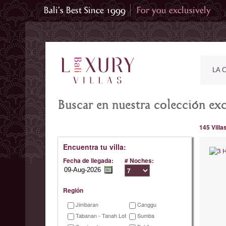
LA 
Buscar en nuestra colección excl
145 Villa
Encuentra tu villa:
Fecha de llegada:
# Noches:
Región
Jimbaran
Canggu
Tabanan - Tanah Lot
Sumba