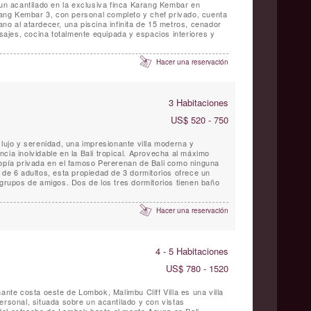
 un acantilado en la exclusiva finca Karang Kembar en
arang Kembar 3, con personal completo y chef privado, cuenta
no al atardecer, una piscina infinita de 15 metros, cenador
masajes, cocina totalmente equipada y espacios interiores y
Hacer una reservación
3 Habitaciones
US$ 520 - 750
 lujo y serenidad, una impresionante villa moderna y
cia inolvidable en la Bali tropical. Aprovecha al máximo
topía privada en el famoso Pererenan de Bali como ninguna
 de 6 adultos, esta propiedad de 3 dormitorios ofrece un
 grupos de amigos. Dos de los tres dormitorios tienen baño
Hacer una reservación
4 - 5 Habitaciones
US$ 780 - 1520
nante costa oeste de Lombok, Malimbu Cliff Villa es una villa
ersonal, situada sobre un acantilado y con vistas
del estrecho de Lombok hasta el monte Agung en Bali.