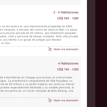
2 - 4 Habitaciones
US$ 545 - 1280
es se encuentra en una impresionante propiedad de 3300
 tranquila, a minutos del centro de Ubud en Bali. La lujosa
 una piscina privada de 20 metros, spa totalmente equipado
ados, chef y personal de tiempo completo. Esta villa privada
ra una familia o un grupo de amigos que desean
un lujo...
Hacer una reservación
4 Habitaciones
US$ 740 - 1350
jo de 4 dormitorios en Canggu que incluye un chef privado,
migos. La arquitectura vanguardista de Villa Kayajiwa, su
ina de 25 metros y su jardín tropical, así como su interior
karaoke especialmente diseñada y su amable personal, la
 Se encuentra en un rincón tranquilo de Batu Bolong, una
Hacer una reservación