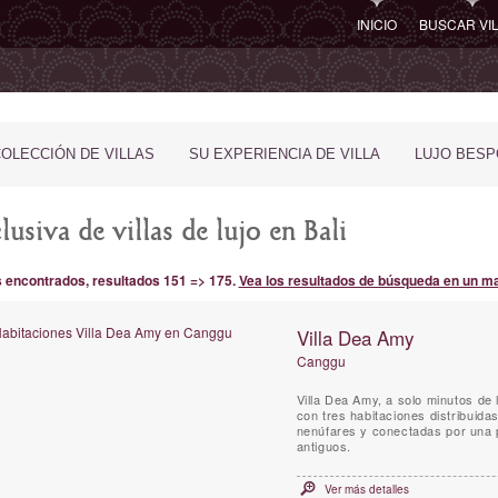
INICIO
BUSCAR VI
COLECCIÓN DE VILLAS
SU EXPERIENCIA DE VILLA
LUJO BES
usiva de villas de lujo en Bali
s encontrados, resultados 151 => 175.
Vea los resultados de búsqueda en un m
Villa Dea Amy
Canggu
Villa Dea Amy, a solo minutos de 
con tres habitaciones distribuida
nenúfares y conectadas por una 
antiguos.
Ver más detalles