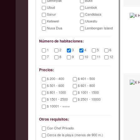
Seminyak
Bukit
Ubud
Lombok
Sanur
Candidasa
Ketewel
Uluwatu
Nusa Dua
Lembongan Island
Número de habitaciones:
1
2
3
4
5
6
7
8
9
10
11
12
Precios:
$ 200 - 400
$ 401 - 500
$ 501 - 600
$ 601 - 800
$ 801 - 1000
$ 1001 - 1500
$ 1501 - 2500
$ 2501 - 10000
$ 10001 - ++++
Otros requisitos:
Con Chef Privado
Cerca de la playa (menos de 900 m.)