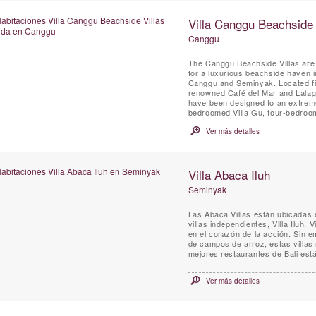
Villa Canggu Beachside V
Canggu
The Canggu Beachside Villas are a
for a luxurious beachside haven i
Canggu and Seminyak. Located fif
renowned Café del Mar and Lalagun
have been designed to an extreme
bedroomed Villa Gu, four-bedroom
Ver más detalles
Villa Abaca Iluh
Seminyak
Las Abaca Villas están ubicadas 
villas independientes, Villa Iluh,
en el corazón de la acción. Sin e
de campos de arroz, estas villas
mejores restaurantes de Bali está
Ver más detalles