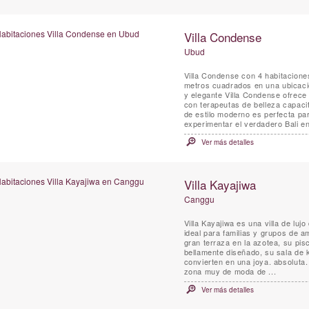
Villa Condense
Ubud
Villa Condense con 4 habitacion
metros cuadrados en una ubicación
y elegante Villa Condense ofrece
con terapeutas de belleza capacit
de estilo moderno es perfecta pa
experimentar el verdadero Bali en 
Ver más detalles
Villa Kayajiwa
Canggu
Villa Kayajiwa es una villa de lu
ideal para familias y grupos de a
gran terraza en la azotea, su pisc
bellamente diseñado, su sala de 
convierten en una joya. absoluta.
zona muy de moda de ...
Ver más detalles