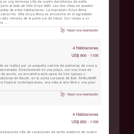
 es una hermosa villa de cuatro dormitorios de estilo
sto al lado de Villa Griya Aditi. Las dos villas se pueden
mplejo de siete habitaciones. La expresión Griya Atma
 sánscrito. Villa Griya Atma se encuentra en el agradable
minutos de la parte sur de Ubud. Con vistas a un
s ...
Hacer una reservación
4 Habitaciones
US$ 900 - 1100
nda se realiza por un pequeño camino de palmeras de coco a
esmeralda. Directamente en una playa, con una línea de
 de ancho, se encuentra este oasis de tres lujosas y
radicional de Seseh, en la costa suroeste de Bali. SHALIMAR
ra tropical contemporánea, una vida al aire libre y una gran
Hacer una reservación
4 Habitaciones
US$ 850 - 1100
presionante villa de vacaciones de estilo moderno de cuatro