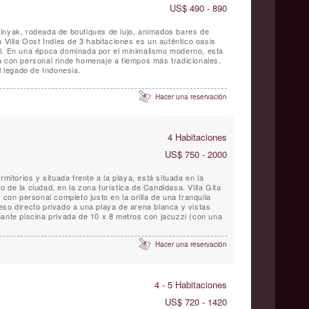
US$ 490 - 890
inyak, rodeada de boutiques de lujo, animados bares de
a Villa Oost Indies de 3 habitaciones es un auténtico oasis
al. En una época dominada por el minimalismo moderno, esta
a con personal rinde homenaje a tiempos más tradicionales,
l legado de Indonesia.
Hacer una reservación
4 Habitaciones
US$ 750 - 2000
rmitorios y situada frente a la playa, está situada en la
cio de la ciudad, en la zona turística de Candidasa. Villa Gita
 con personal completo justo en la orilla de una tranquila
eso directo privado a una playa de arena blanca y vistas
nante piscina privada de 10 x 8 metros con jacuzzi (con una
Hacer una reservación
4 - 5 Habitaciones
US$ 720 - 1420