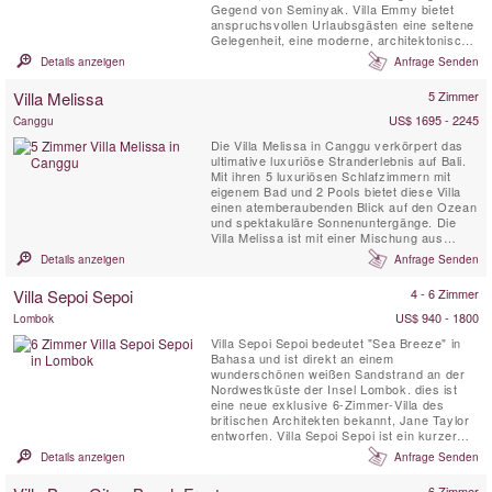
Gegend von Seminyak. Villa Emmy bietet
anspruchsvollen Urlaubsgästen eine seltene
Gelegenheit, eine moderne, architektonisch
gestaltete Villa in erstklassiger Lage zu
Details anzeigen
Anfrage Senden
erleben. Mit viel Liebe zum Detail hat der
Eigentümer eine exklusive Villa geschaffen,
Villa Melissa
5 Zimmer
die sich zu einer begehrten Unterkunft für
Reisende entwickelt hat, die das ...
US$ 1695 - 2245
Canggu
Die Villa Melissa in Canggu verkörpert das
ultimative luxuriöse Stranderlebnis auf Bali.
Mit ihren 5 luxuriösen Schlafzimmern mit
eigenem Bad und 2 Pools bietet diese Villa
einen atemberaubenden Blick auf den Ozean
und spektakuläre Sonnenuntergänge. Die
Villa Melissa ist mit einer Mischung aus
zeitgenössischen und antiken balinesischen
Details anzeigen
Anfrage Senden
Möbeln eingerichtet und bietet auf zwei
großzügigen Etagen eine moderne und
Villa Sepoi Sepoi
4 - 6 Zimmer
komfortable Atmosphäre. Hier werden Sie
sich wie zu Hause ...
US$ 940 - 1800
Lombok
Villa Sepoi Sepoi bedeutet "Sea Breeze" in
Bahasa und ist direkt an einem
wunderschönen weißen Sandstrand an der
Nordwestküste der Insel Lombok. dies ist
eine neue exklusive 6-Zimmer-Villa des
britischen Architekten bekannt, Jane Taylor
entworfen. Villa Sepoi Sepoi ist ein kurzer
Flug von Bali, Perth und Singapur.
Details anzeigen
Anfrage Senden
6 Zimmer