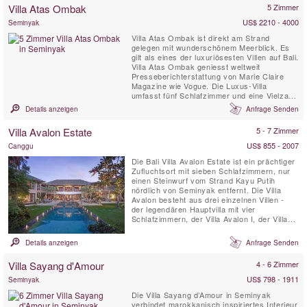
Villa Atas Ombak
5 Zimmer
Seminyak bietet nicht nur ...
US$ 2210 - 4000
Seminyak
Villa Atas Ombak ist direkt am Strand
gelegen mit wunderschönem Meerblick. Es
gilt als eines der luxuriösesten Villen auf Bali.
Villa Atas Ombak geniesst weltweit
Presseberichterstattung von Marie Claire
Magazine wie Vogue. Die Luxus-Villa
umfasst fünf Schlafzimmer und eine Vielzahl
von Lebensräumen.
Details anzeigen
Anfrage Senden
Villa Avalon Estate
5 - 7 Zimmer
US$ 855 - 2007
Canggu
Die Bali Villa Avalon Estate ist ein prächtiger
Zufluchtsort mit sieben Schlafzimmern, nur
einen Steinwurf vom Strand Kayu Putih
nördlich von Seminyak entfernt. Die Villa
Avalon besteht aus drei einzelnen Villen -
der legendären Hauptvilla mit vier
Schlafzimmern, der Villa Avalon I, der Villa
Avalon II mit zwei Schlafzimmern und der
Villa Avalon III mit einem Schlafzimmer. Jede
Details anzeigen
Anfrage Senden
Villa befindet sich in einem wunderschön
angelegten Garten mit privatem Pool. zu Fuß
Villa Sayang d'Amour
4 - 6 Zimmer
vom Meer und ...
US$ 798 - 1911
Seminyak
Die Villa Sayang d’Amour in Seminyak
verbindet marokkanisch inspiriertes Interieur