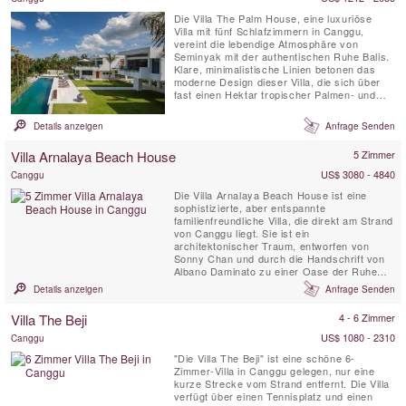
Die Villa The Palm House, eine luxuriöse
Villa mit fünf Schlafzimmern in Canggu,
vereint die lebendige Atmosphäre von
Seminyak mit der authentischen Ruhe Balis.
Klare, minimalistische Linien betonen das
moderne Design dieser Villa, die sich über
fast einen Hektar tropischer Palmen- und
Gartenlandschaften erstreckt und einen
atemberaubenden Blick auf die terrassierten
Details anzeigen
Anfrage Senden
Reisfelder bietet. Jedes Detail wurde
sorgfältig durchdacht – die maßgefertigten
Villa Arnalaya Beach House
5 Zimmer
Möbel bieten höchsten ...
US$ 3080 - 4840
Canggu
Die Villa Arnalaya Beach House ist eine
sophistizierte, aber entspannte
familienfreundliche Villa, die direkt am Strand
von Canggu liegt. Sie ist ein
architektonischer Traum, entworfen von
Sonny Chan und durch die Handschrift von
Albano Daminato zu einer Oase der Ruhe
gemacht. Ein großes Team engagierter
Details anzeigen
Anfrage Senden
Mitarbeiter sorgt dafür, dass jeder Wunsch
der Gäste mit Anmut erfüllt wird. Die Villa
Villa The Beji
4 - 6 Zimmer
verfügt über fünf Doppelzimmer sowie ein
Fitnessstudio, das sich bei Bedarf in ein ...
US$ 1080 - 2310
Canggu
"Die Villa The Beji" ist eine schöne 6-
Zimmer-Villa in Canggu gelegen, nur eine
kurze Strecke vom Strand entfernt. Die Villa
verfügt über einen Tennisplatz und einen