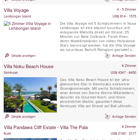
Seminyak.
Villa Voyage
4 - 5 Zimmer
US$ 814 - 1575
Lembongan Island
Die Villa Voyage mit 5 Schlafzimmern in Nusa
Lembongan ist eine absolut luxuriöse und
entspannte Mietvilla direkt am Strand, 25
Minuten vor Balis Ostküste. Farah Khan,
deren Modekreationen von vielen Hollywood-
Stars bevorzugt werden, hat die Villa Voyage
als luxuriöses Barfuß-Refugium gestaltet und
dabei den Charme der alten Welt mit
Details anzeigen
Anfrage Senden
Kokosnussholzböden, Bambus,
Strohdächern und Treibholzlampen in einer
Villa Noku Beach House
6 Zimmer
tropischen Inselkulisse nur wenige Meter
vom weißen Sandstrand entfernt ...
US$ 4347 - 6450
Seminyak
Das Villa Noku Beach House ist der ultra-
glamouröse Star in Seminyaks exklusiver
Strandpromenade. Mit sechs Schlafzimmern,
einer Armee von Sechs-Sterne-Mitarbeitern,
darunter ein Gourmet-Koch, und Ihrem
persönlichen Maître, garantiert diese
Seminyak-Villa am Strand auf Bali ultimatives
Urlaubsvergnügen. Ein riesiger,
unterhaltsamer Ballen mit Decks und
Details anzeigen
Anfrage Senden
überdachten Terrassen, ein Spa mit
Tauchbecken sowie weitläufigen tropischen
Villa Pandawa Cliff Estate - Villa The Pala
6 Zimmer
Gärten und ein fantastischer Tennisplatz am
...
US$ 2165 - 3117
Bukit