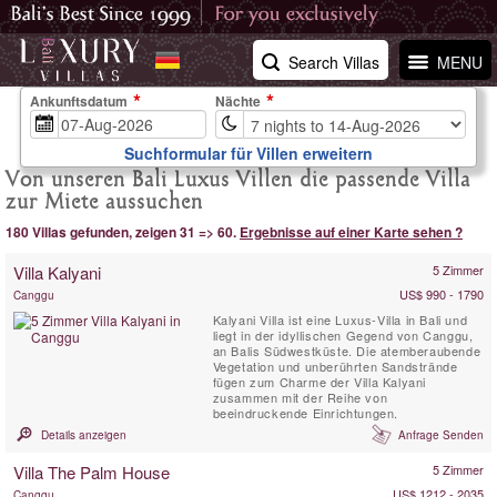
Search Villas
MENU
Ankunftsdatum
Nächte
Suchformular für Villen erweitern
Von unseren Bali Luxus Villen die passende Villa
zur Miete aussuchen
180 Villas gefunden, zeigen 31 => 60.
Ergebnisse auf einer Karte sehen ?
Villa Kalyani
5 Zimmer
US$ 990 - 1790
Canggu
Kalyani Villa ist eine Luxus-Villa in Bali und
liegt in der idyllischen Gegend von Canggu,
an Balis Südwestküste. Die atemberaubende
Vegetation und unberührten Sandstrände
fügen zum Charme der Villa Kalyani
zusammen mit der Reihe von
beeindruckende Einrichtungen.
Details anzeigen
Anfrage Senden
Villa The Palm House
5 Zimmer
US$ 1212 - 2035
Canggu