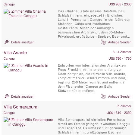
US$ 985 - 2300
Canggu
Das Chalina Estate ist eine Bali-Villa mit 8
Schlafzimmern, eingebettet in ländliches
Land in Pereranan, Canggu, in der Nähe von
Stränden, Cafés und modischen
Restaurants. Mit seiner anmutigen
balinesischen Architektur, dem 35-Meter-
Privatpool, großzügigen Speise-, Ess- und
Unterhaltungsbereichen, Vollzeitpersonal und
Details anzeigen
Anfrage Senden
Koch, seiner Nähe zu Balis Hotspots und
atemberaubenden Landschaftsgärten ist das
Villa Asante
3 - 4 Zimmer
Anwesen eine der begehrtesten Villen von
Canggu für Familien. Retreats und...
US$ 780 - 1760
Canggu
Entworfen von internationalen Architekten
Ross Franklin, mit Inneneinrichtung von
Dean Kempnich, die reizvolle Villa Asante,
komplett mit vier Schlafzimmern und Pool,
liegt nur 200 Meter vom Strand entfernt in
dem Fischerdorf Canggu an Balis
Südwestküste entfernt.
Details anzeigen
Anfrage Senden
Villa Semarapura
5 Zimmer
US$ 1310 - 2350
Canggu
Villa Semarapura ist ein tolles Ferienhaus
direct am Strand gelegen, zwischen Canggu
und Tanah Lot. Es umfasst fünf geräumige
Schlafzimmer mit großzügigen Bad, ein