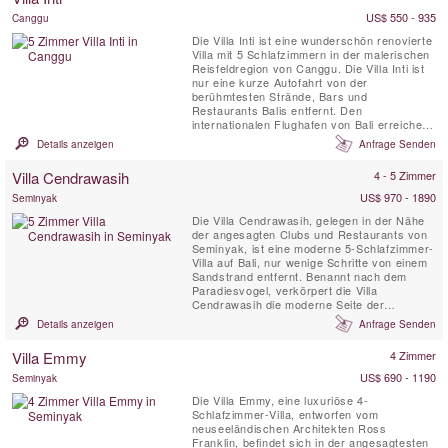
Pavillons am Pool und einem ...
US$ 550 - 935
Canggu
Die Villa Inti ist eine wunderschön renovierte
Villa mit 5 Schlafzimmern in der malerischen
Reisfeldregion von Canggu. Die Villa Inti ist
nur eine kurze Autofahrt von der
berühmtesten Strände, Bars und
Restaurants Balis entfernt. Den
internationalen Flughafen von Bali erreichen
Sie nach etwa 45 Minuten. Die Villa Inti bietet
Details anzeigen
Anfrage Senden
einen spektakulären Blick auf üppige grüne
Reisterrassen. Hier können Sie das wahre
Villa Cendrawasih
4 - 5 Zimmer
Bali erleben und gleichzeitig die absolute
Privatsphäre ...
US$ 970 - 1890
Seminyak
Die Villa Cendrawasih, gelegen in der Nähe
der angesagten Clubs und Restaurants von
Seminyak, ist eine moderne 5-Schlafzimmer-
Villa auf Bali, nur wenige Schritte von einem
Sandstrand entfernt. Benannt nach dem
Paradiesvogel, verkörpert die Villa
Cendrawasih die moderne Seite der
balinesischen Villen und verbindet
Details anzeigen
Anfrage Senden
innovatives Design mit höchstem Komfort
und einem außergewöhnlichen Service.
Villa Emmy
4 Zimmer
Durchdrungen von zeitgenössischer
Eleganz, spiegelt die Villa perfekt ihre Lage
US$ 690 - 1190
Seminyak
in ...
Die Villa Emmy, eine luxuriöse 4-
Schlafzimmer-Villa, entworfen vom
neuseeländischen Architekten Ross
Franklin, befindet sich in der angesagtesten