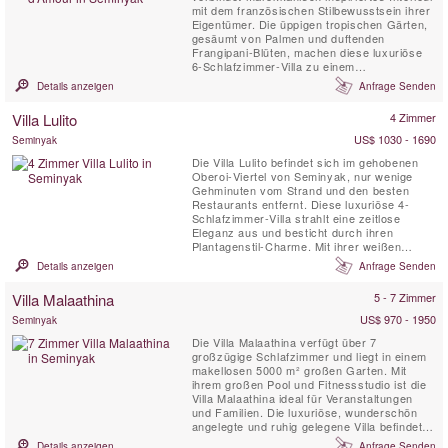
mit dem französischen Stilbewusstsein ihrer
Eigentümer. Die üppigen tropischen Gärten,
gesäumt von Palmen und duftenden
Frangipani-Blüten, machen diese luxuriöse
6-Schlafzimmer-Villa zu einem
unverwechselbaren balinesischen Juwel. Ein
Details anzeigen
Anfrage Senden
Aufenthalt in der Villa Sayang d’Amour fühlt
sich an wie eine Reise in die märchenhafte
Villa Lulito
4 Zimmer
Welt von Tausendundeiner Nacht.
US$ 1030 - 1690
Seminyak
Die Villa Lulito befindet sich im gehobenen
Oberoi-Viertel von Seminyak, nur wenige
Gehminuten vom Strand und den besten
Restaurants entfernt. Diese luxuriöse 4-
Schlafzimmer-Villa strahlt eine zeitlose
Eleganz aus und besticht durch ihren
Plantagenstil-Charme. Mit ihrer weißen
Kolonialarchitektur und dem stilvollen
Details anzeigen
Anfrage Senden
Interieur ist Villa Lulito der perfekte
Rückzugsort auf Bali für Familien und
Villa Malaathina
5 - 7 Zimmer
Freunde.
US$ 970 - 1950
Seminyak
Die Villa Malaathina verfügt über 7
großzügige Schlafzimmer und liegt in einem
makellosen 5000 m² großen Garten. Mit
ihrem großen Pool und Fitnessstudio ist die
Villa Malaathina ideal für Veranstaltungen
und Familien. Die luxuriöse, wunderschön
angelegte und ruhig gelegene Villa befindet
sich im charmanten Dorf Umalas, nahe
Details anzeigen
Anfrage Senden