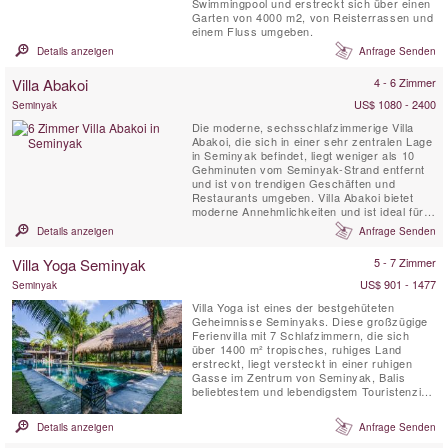
Swimmingpool und erstreckt sich über einen
Garten von 4000 m2, von Reisterrassen und
einem Fluss umgeben.
Details anzeigen
Anfrage Senden
Villa Abakoi
4 - 6 Zimmer
US$ 1080 - 2400
Seminyak
Die moderne, sechsschlafzimmerige Villa
Abakoi, die sich in einer sehr zentralen Lage
in Seminyak befindet, liegt weniger als 10
Gehminuten vom Seminyak-Strand entfernt
und ist von trendigen Geschäften und
Restaurants umgeben. Villa Abakoi bietet
moderne Annehmlichkeiten und ist ideal für
Familien oder Freunde, die einen
Details anzeigen
Anfrage Senden
gemeinsamen Urlaub genießen möchten. Zu
den Villaannehmlichkeiten gehören tägliches
Villa Yoga Seminyak
5 - 7 Zimmer
Frühstück, kostenloses WLAN, klimatisierte
Schlafzimmer, ein ...
US$ 901 - 1477
Seminyak
Villa Yoga ist eines der bestgehüteten
Geheimnisse Seminyaks. Diese großzügige
Ferienvilla mit 7 Schlafzimmern, die sich
über 1400 m² tropisches, ruhiges Land
erstreckt, liegt versteckt in einer ruhigen
Gasse im Zentrum von Seminyak, Balis
beliebtestem und lebendigstem Touristenziel.
Eine versteckte Perle, die, wie der Name
bereits verrät, ein Traum für Yogis und
Details anzeigen
Anfrage Senden
Yoginis ist, die eine Yoga-Retreat auf der
Insel der Götter suchen. Diese Villa in