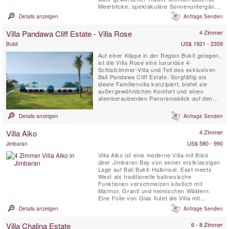
Meerblicke, spektakuläre Sonnenuntergänge
und luxuriöses Open-Air-Wohnen inmitten
Details anzeigen
Anfrage Senden
von üppig grünen Reisfeldern und sanft
rauschenden Kokospalmen. Die Villa
Villa Pandawa Cliff Estate - Villa Rose
4 Zimmer
Maridadi liegt nur wenige Meter von den
schwarzen Sandstränden von Cemagi...
US$ 1921 - 2359
Bukit
Auf einer Klippe in der Region Bukit gelegen,
ist die Villa Rose eine luxuriöse 4-
Schlafzimmer-Villa und Teil des exklusiven
Bali Pandawa Cliff Estate. Sorgfältig als
ideale Familienvilla konzipiert, bietet sie
außergewöhnlichen Komfort und einen
atemberaubenden Panoramablick auf den
Ozean. Direkt unterhalb des Anwesens
laden die riffgeschützten, kristallklaren
Details anzeigen
Anfrage Senden
Gewässer und die weißen Sandstrände von
Pandawa Beach zum Entspannen ein,
Villa Aiko
4 Zimmer
während einige der besten Surfstrände...
US$ 580 - 990
Jimbaran
Villa Aiko ist eine moderne Villa mit Blick
über Jimbaran Bay von seiner erstklassigen
Lage auf Bali Bukit-Halbinsel. East meets
West als traditionelle balinesische
Funktionen verschmelzen köstlich mit
Marmor, Granit und heimischen Wäldern.
Eine Fülle von Glas flutet die Villa mit
Sonnenlicht und liefert nahtlose Blick auf
Details anzeigen
Anfrage Senden
gepflegten Rasenflächen, beruhigende
Wasserspiele und eine verführerische
Villa Chalina Estate
6 - 8 Zimmer
Infinity-Sportbecken.