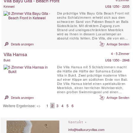
Villa Bayu Gita - Beach Front
US$ 1250 - 2205
Ketewel
Die prächtige Villa Bayu Gita Beach Front mit
sechs Schlafzimmern erhebt sich aus dem
schwarzen Sand von Pabean Beach an Balis
Südostküste. Mit direktem Zugang zum
Strand und uneingeschränktem Meerblick
wird es Ihnen in diesem Luxustempel an
absolut nichts fehlen. Die Villa, die von einem
professionellen und engagierten Team
Details anzeigen
Anfrage Senden
betreut wird, verfügt über eine fabelhafte
Auswahl an Wohnbereichen im Innen- und
Villa Hamsa
4 - 5 Zimmer
Außenbereich und verfügt über ein
hochmodernes Heimkino, ein ...
US$ 1350 - 2848
Bukit
Die Villa Hamsa mit 5 Schlafzimmern macht
die Hälfte die Hälfte der Sohamsa Estate
Villa in Bukit. Zwei prächtige moderne Villen
auf einer Klippe am südlichen Ende von Bali.
Die Villa Hamsa bietet einen spektakulären
Meerblick, einen herrlichen Wohnbereich,
einen großen Swimmingpool und einen
Massageraum. Die Villa Hamsa ist voll
Details anzeigen
Anfrage Senden
besetzt, mit einem qualifizierten Koch und
einem Fahrer mit einem 7-Sitzer-Auto. Sie ist
Weitere Ergebnisse: =>
1
2
3
4
5
6
perfekt für Gäste, die einen Luxus-
Villenurlaub abseits ...
Kontakt »
info@baliluxuryvillas.com