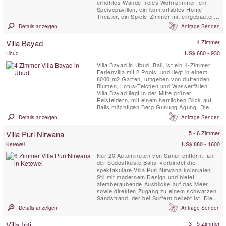
erhöhtes Wände freies Wohnzimmer, ein
Speisepavillon, ein komfortables Home-
Theater, ein Spiele-Zimmer mit eingebauter
Bar und eine fantastische komplette Küche,
Details anzeigen
Anfrage Senden
Blick auf das Meer und herrliche Bali
Sonnenuntergänge.
Villa Bayad
4 Zimmer
US$ 680 - 930
Ubud
Villa Bayad in Ubud, Bali, ist ein 4-Zimmer
Ferienvilla mit 2 Pools, und liegt in einem
8000 m2 Garten, umgeben von duftenden
Blumen, Lotus-Teichen und Wasserfällen.
Villa Bayad liegt in der Mitte grüner
Reisfeldern, mit einem herrlichen Blick auf
Balis mächtigen Berg Gunung Agung. Die
Villa liegt 15 Minuten nördlich des Zentrums
Details anzeigen
Anfrage Senden
von Ubud.
Villa Puri Nirwana
5 - 6 Zimmer
US$ 880 - 1600
Ketewel
Nur 20 Autominuten von Sanur entfernt, an
der Südostküste Balis, verbindet die
spektakuläre Villa Puri Nirwana kolonialen
Stil mit modernem Design und bietet
atemberaubende Ausblicke auf das Meer
sowie direkten Zugang zu einem schwarzen
Sandstrand, der bei Surfern beliebt ist. Diese
voll ausgestattete Villa mit professionellem
Details anzeigen
Anfrage Senden
Personal bietet Platz für bis zu 20 Gäste in
sechs großzügigen Suiten. Mit mehreren
Villa Inti
3 - 5 Zimmer
Wohnbereichen, einem Medienraum,