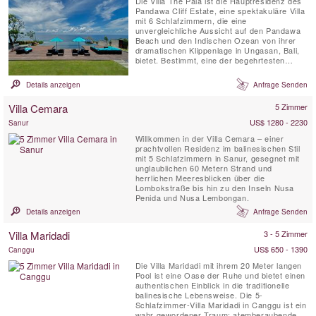
Die Villa The Pala ist die Hauptresidenz des
Pandawa Cliff Estate, eine spektakuläre Villa
mit 6 Schlafzimmern, die eine
unvergleichliche Aussicht auf den Pandawa
Beach und den Indischen Ozean von ihrer
dramatischen Klippenlage in Ungasan, Bali,
bietet. Bestimmt, eine der begehrtesten
Villen Balis zu werden, ist The Pala sowohl
als erstklassige Hochzeitslocation als auch
Details anzeigen
Anfrage Senden
für unvergessliche Familienurlaube oder
luxuriöse romantische Rückzugsorte perfekt
Villa Cemara
5 Zimmer
geeignet.
US$ 1280 - 2230
Sanur
Willkommen in der Villa Cemara – einer
prachtvollen Residenz im balinesischen Stil
mit 5 Schlafzimmern in Sanur, gesegnet mit
unglaublichen 60 Metern Strand und
herrlichen Meeresblicken über die
Lombokstraße bis hin zu den Inseln Nusa
Penida und Nusa Lembongan.
Details anzeigen
Anfrage Senden
Villa Maridadi
3 - 5 Zimmer
US$ 650 - 1390
Canggu
Die Villa Maridadi mit ihrem 20 Meter langen
Pool ist eine Oase der Ruhe und bietet einen
authentischen Einblick in die traditionelle
balinesische Lebensweise. Die 5-
Schlafzimmer-Villa Maridadi in Canggu ist ein
wahr gewordener Traum: atemberaubende